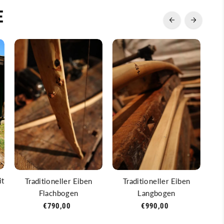
E
it
U
Traditioneller Eiben
Traditioneller Eiben
Flachbogen
Langbogen
€790,00
€990,00