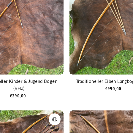
eller Kinder & Jugend Bogen
Traditioneller Eiben Langb
(BHa)
€990,00
€290,00