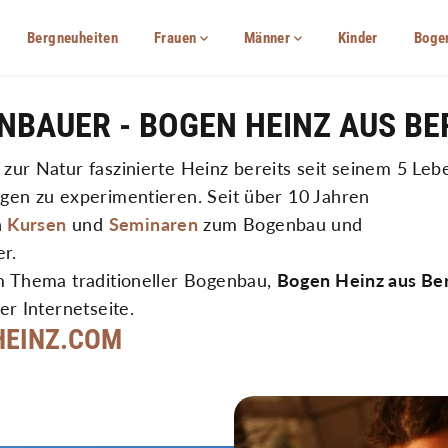
Bergneuheiten
Frauen
Männer
Kinder
Boge
NBAUER - BOGEN HEINZ AUS B
ur Natur faszinierte Heinz bereits seit seinem 5 Lebe
gen zu experimentieren. Seit über 10 Jahren
n
Kursen
und
Seminaren
zum Bogenbau und
r.
m Thema traditioneller Bogenbau,
Bogen Heinz aus Be
r Internetseite.
HEINZ.COM