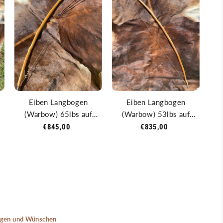
Eiben Langbogen
Eiben Langbogen
Tr
(Warbow) 65lbs auf
(Warbow) 53lbs auf
J
-
28inch - 72inch Länge -
28inch - 74inch Länge -
€845,00
€835,00
inkl. 3 Pfeile
inkl. 3 Pfeile
ungen und Wünschen