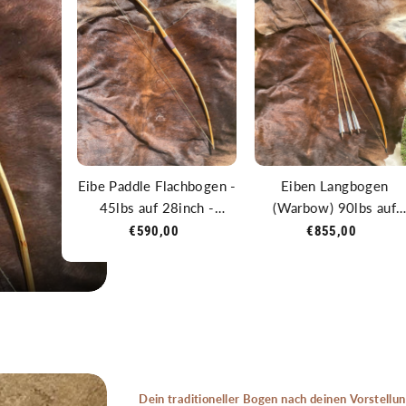
r Eiben
Eibe Paddle Flachbogen -
Eiben Langbogen
(BHa)
45lbs auf 28inch -
(Warbow) 90lbs auf
61inch Länge - inkl. 3
30inch - 74inch Länge 
0
€590,00
€855,00
Pfeile
inkl. 3 Pfeile
Dein traditioneller Bogen nach deinen Vorstell