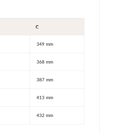
v
y
2
x
D
r
C
u
c
k
349 mm
R
o
s
a
368 mm
387 mm
413 mm
432 mm