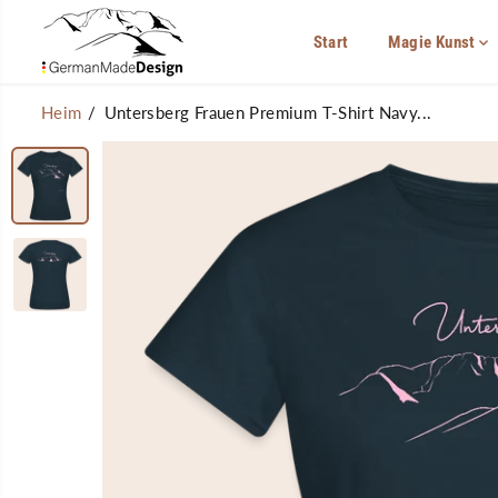
ÜBERSPRINGEN
SIE ZU INHALTEN
Start
Magie Kunst
Heim
Untersberg Frauen Premium T-Shirt Navy...
ÜBERSPRINGEN
SIE
PRODUKTINFORMA
TIONEN