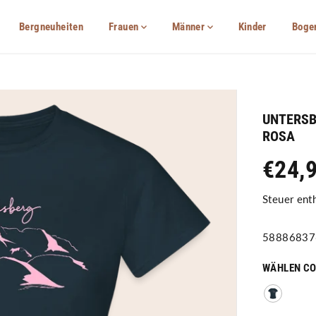
Bergneuheiten
Frauen
Männer
Kinder
Boge
UNTERSB
ROSA
€24,
R
E
Steuer ent
G
U
58886837
L
Ä
WÄHLEN CO
R
E
R