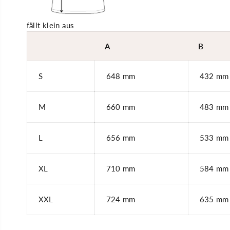
fällt klein aus
A
B
S
648 mm
432 mm
M
660 mm
483 mm
L
656 mm
533 mm
XL
710 mm
584 mm
XXL
724 mm
635 mm