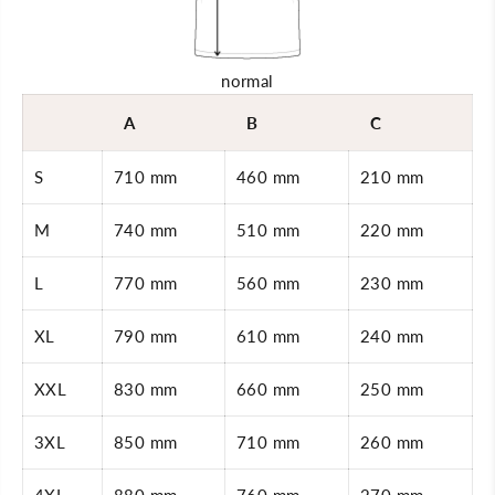
T
i
a
r
u
t
b
T
normal
e
a
n
u
b
b
A
B
C
l
e
a
n
u
b
S
710 mm
460 mm
210 mm
1
l
x
a
D
u
M
740 mm
510 mm
220 mm
r
1
u
x
c
D
k
r
L
770 mm
560 mm
230 mm
H
u
i
c
m
k
XL
790 mm
610 mm
240 mm
m
H
e
i
l
m
XXL
830 mm
660 mm
250 mm
b
m
l
e
a
l
3XL
850 mm
710 mm
260 mm
u
b
l
a