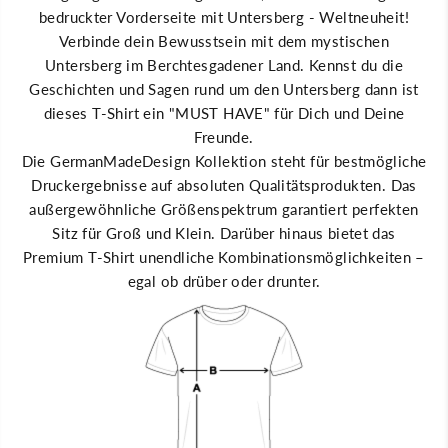
U
f
bedruckter Vorderseite mit Untersberg - Weltneuheit!
n
ü
Verbinde dein Bewusstsein mit dem mystischen
t
r
e
U
Untersberg im Berchtesgadener Land. Kennst du die
r
n
s
t
Geschichten und Sagen rund um den Untersberg dann ist
b
e
dieses T-Shirt ein "MUST HAVE" für Dich und Deine
e
r
r
s
Freunde.
g
b
Die GermanMadeDesign Kollektion steht für bestmögliche
M
e
ä
r
Druckergebnisse auf absoluten Qualitätsprodukten. Das
n
g
n
M
außergewöhnliche Größenspektrum garantiert perfekten
e
ä
Sitz für Groß und Klein. Darüber hinaus bietet das
r
n
P
n
Premium T-Shirt unendliche Kombinationsmöglichkeiten –
r
e
egal ob drüber oder drunter.
e
r
m
P
i
r
u
e
m
m
T
i
-
u
S
m
h
T
i
-
r
S
t
h