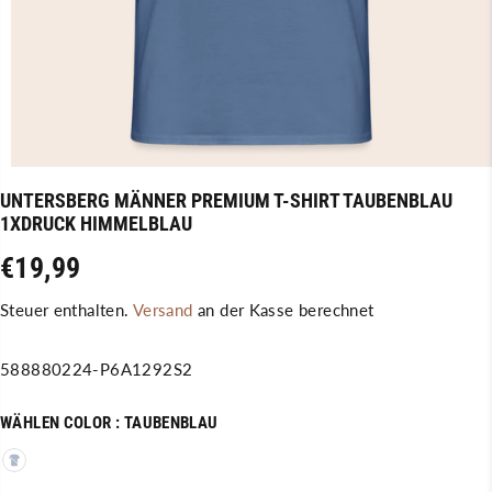
UNTERSBERG MÄNNER PREMIUM T-SHIRT TAUBENBLAU
1XDRUCK HIMMELBLAU
€19,99
R
A
E
U
Steuer enthalten.
Versand
an der Kasse berechnet
G
S
U
V
588880224-P6A1292S2
L
E
Ä
R
WÄHLEN COLOR :
TAUBENBLAU
R
K
E
A
R
U