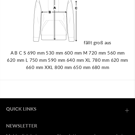
c
n
k
j
e
a
T
c
o
k
p
e
Q
T
u
o
a
p
l
Q
fällt groß aus
i
u
t
a
A B C S 690 mm 530 mm 600 mm M 720 mm 560 mm
ä
l
t
i
620 mm L 750 mm 590 mm 640 mm XL 780 mm 620 mm
t
660 mm XXL 800 mm 650 mm 680 mm
ä
t
QUICK LINKS
NEWSLETTER