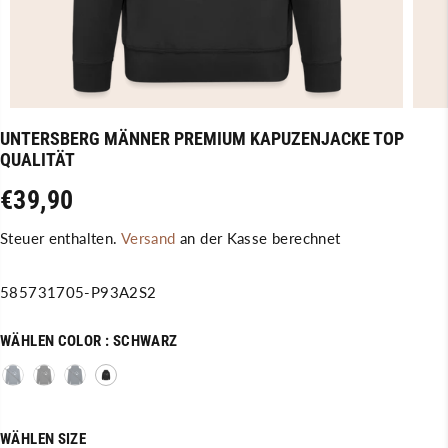
UNTERSBERG MÄNNER PREMIUM KAPUZENJACKE TOP
QUALITÄT
€39,90
R
E
Steuer enthalten.
Versand
an der Kasse berechnet
G
U
585731705-P93A2S2
L
Ä
WÄHLEN COLOR :
SCHWARZ
R
E
R
P
WÄHLEN SIZE