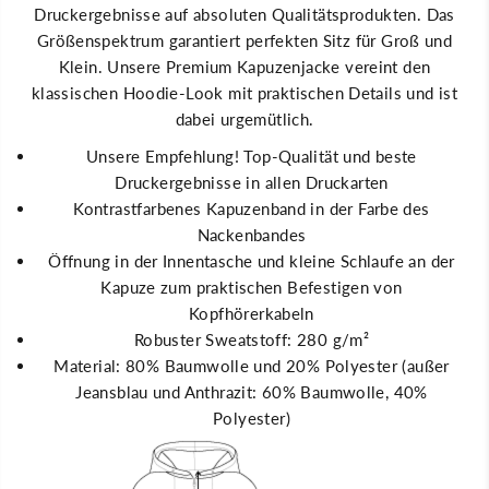
Druckergebnisse auf absoluten Qualitätsprodukten. Das
e
U
r
n
Größenspektrum garantiert perfekten Sitz für Groß und
s
t
b
e
Klein. Unsere Premium Kapuzenjacke vereint den
e
r
klassischen Hoodie-Look mit praktischen Details und ist
r
s
g
b
dabei urgemütlich.
M
e
ä
r
Unsere Empfehlung! Top-Qualität und beste
n
g
n
M
Druckergebnisse in allen Druckarten
e
ä
Kontrastfarbenes Kapuzenband in der Farbe des
r
n
P
n
Nackenbandes
r
e
Öffnung in der Innentasche und kleine Schlaufe an der
e
r
m
P
Kapuze zum praktischen Befestigen von
i
r
u
e
Kopfhörerkabeln
m
m
Robuster Sweatstoff: 280 g/m²
K
i
a
u
Material: 80% Baumwolle und 20% Polyester (außer
p
m
Jeansblau und Anthrazit: 60% Baumwolle, 40%
u
K
z
a
Polyester)
e
p
n
u
j
z
a
e