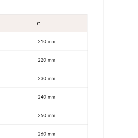
u
b
e
n
b
C
l
a
u
210 mm
4
x
D
r
220 mm
u
c
k
H
230 mm
i
m
m
e
240 mm
l
b
l
a
250 mm
u
260 mm