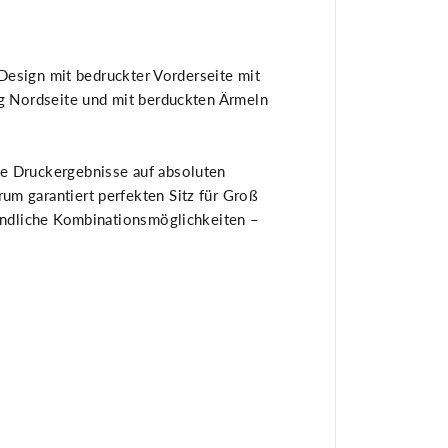
t
e
r
s
b
 Design mit bedruckter Vorderseite mit
e
rg Nordseite und mit berduckten Ärmeln
r
g
M
ä
n
e Druckergebnisse auf absoluten
n
e
m garantiert perfekten Sitz für Groß
r
nendliche Kombinationsmöglichkeiten –
P
r
e
m
i
u
m
T
-
S
h
i
r
t
T
a