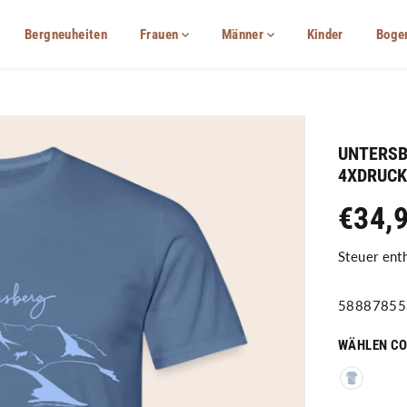
Bergneuheiten
Frauen
Männer
Kinder
Boge
UNTERSB
4XDRUCK
€34,
R
A
E
U
Steuer ent
G
S
U
V
58887855
L
E
Ä
R
WÄHLEN CO
R
K
E
A
R
U