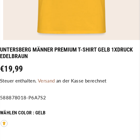
UNTERSBERG MÄNNER PREMIUM T-SHIRT GELB 1XDRUCK
EDELBRAUN
€19,99
R
E
Steuer enthalten.
Versand
an der Kasse berechnet
G
U
588878018-P6A7S2
L
Ä
WÄHLEN COLOR :
GELB
R
E
R
P