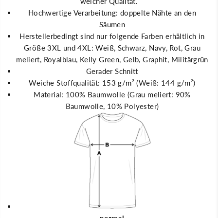
weicher Qualität.
e
r
l
t
Hochwertige Verarbeitung: doppelte Nähte an den
b
G
Säumen
1
e
x
l
Herstellerbedingt sind nur folgende Farben erhältlich in
D
b
r
1
Größe 3XL und 4XL: Weiß, Schwarz, Navy, Rot, Grau
u
x
meliert, Royalblau, Kelly Green, Gelb, Graphit, Militärgrün
c
D
k
r
Gerader Schnitt
E
u
Weiche Stoffqualität: 153 g/m² (Weiß: 144 g/m²)
d
c
e
k
Material: 100% Baumwolle (Grau meliert: 90%
l
E
b
d
Baumwolle, 10% Polyester)
r
e
a
l
u
b
n
r
a
u
n