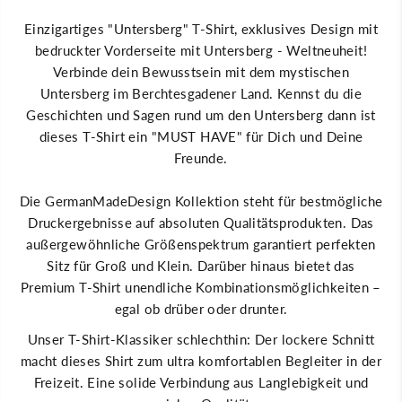
n
ü
t
r
Einzigartiges "Untersberg" T-Shirt, exklusives Design mit
e
U
r
n
bedruckter Vorderseite mit Untersberg - Weltneuheit!
s
t
b
e
Verbinde dein Bewusstsein mit dem mystischen
e
r
Untersberg im Berchtesgadener Land. Kennst du die
r
s
g
b
Geschichten und Sagen rund um den Untersberg dann ist
M
e
dieses T-Shirt ein "MUST HAVE" für Dich und Deine
ä
r
n
g
Freunde.
n
M
e
ä
r
n
Die GermanMadeDesign Kollektion steht für bestmögliche
P
n
r
e
Druckergebnisse auf absoluten Qualitätsprodukten. Das
e
r
außergewöhnliche Größenspektrum garantiert perfekten
m
P
i
r
Sitz für Groß und Klein. Darüber hinaus bietet das
u
e
m
m
Premium T-Shirt unendliche Kombinationsmöglichkeiten –
T
i
egal ob drüber oder drunter.
-
u
S
m
Unser T-Shirt-Klassiker schlechthin: Der lockere Schnitt
h
T
i
-
macht dieses Shirt zum ultra komfortablen Begleiter in der
r
S
t
h
Freizeit. Eine solide Verbindung aus Langlebigkeit und
G
i